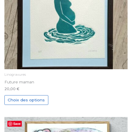
Linogravures
Future maman
20,00
€
Ce
Choix des options
produit
a
plusieurs
Save
variations.