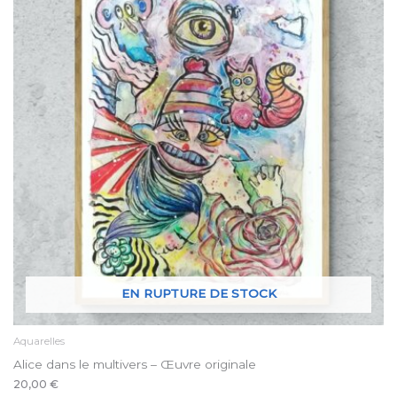
Les
options
peuvent
être
choisies
sur
la
page
du
produit
EN RUPTURE DE STOCK
Aquarelles
Alice dans le multivers – Œuvre originale
20,00
€