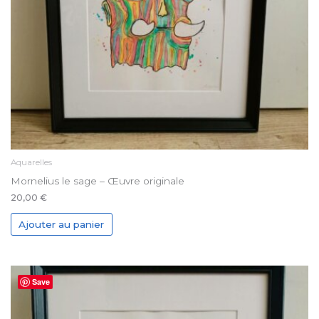
Aquarelles
Mornelius le sage – Œuvre originale
20,00
€
Ajouter au panier
Save