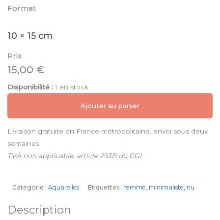
Format
10 × 15 cm
Prix
15,00
€
Disponibilité :
1 en stock
Ajouter au panier
Livraison gratuite en France métropolitaine, envoi sous deux
semaines
TVA non applicable, article 293B du CGI
Catégorie :
Aquarelles
Étiquettes :
femme
,
minimaliste
,
nu
Description