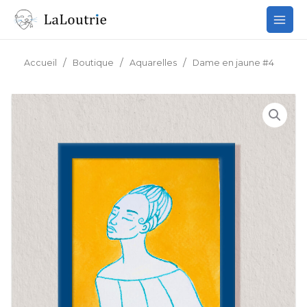
Aller
au
contenu
/
/
/
Accueil
Boutique
Aquarelles
Dame en jaune #4