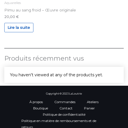
Aquarelles
Pimu au sang froid – Œuvre originale
20,00
€
Lire la suite
Produits récemment vus
You haven't viewed at any of the products yet.
Copyright © 2023 LaLoutrie
À propos
Commandes
Ateliers
Boutique
Contact
Panier
Politique de confidentialité
Politique en matière de remboursements et de
retours