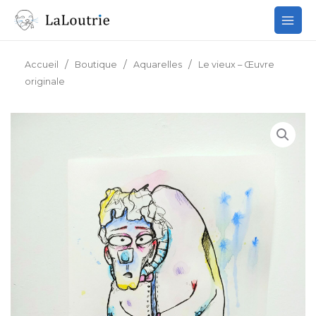
Aller
au
contenu
/
/
/
Accueil
Boutique
Aquarelles
Le vieux – Œuvre
originale