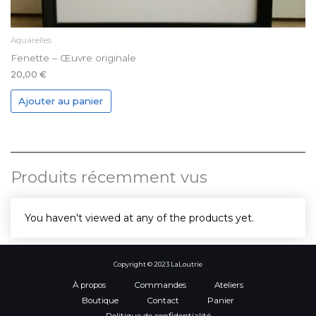
Aquarelles
Fenette – Œuvre originale
20,00
€
Ajouter au panier
Produits récemment vus
You haven't viewed at any of the products yet.
Copyright © 2023 LaLoutrie
À propos
Commandes
Ateliers
Boutique
Contact
Panier