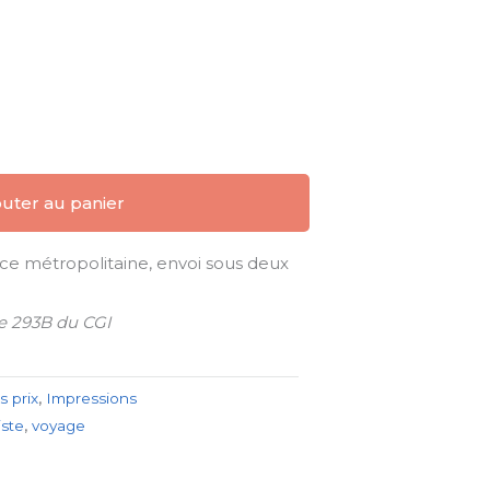
outer au panier
nce métropolitaine, envoi sous deux
le 293B du CGI
s prix
,
Impressions
iste
,
voyage