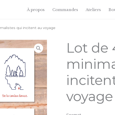
À propos
Commandes
Ateliers
Bo
malistes qui incitent au voyage
Lot de 
minimal
inciten
voyage
Format