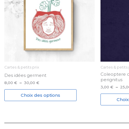
Cartes & petits prix
Cartes & petits 
Coleoptere ch
Des idées germent
perignitus
Plage
8,00
€
–
30,00
€
3,00
€
–
25,
de
Ce
prix :
Choix des options
8,00 €
produit
Choix
à
a
30,00 €
plusieurs
variations.