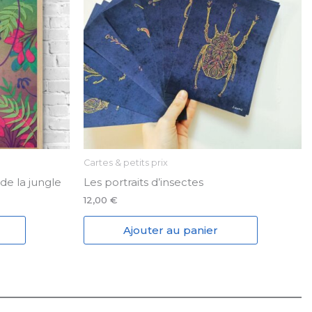
Cartes & petits prix
de la jungle
Les portraits d’insectes
12,00
€
Ce
Ajouter au panier
produit
a
plusieurs
variations.