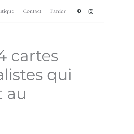
utique
Contact
Panier
4 cartes
istes qui
t au